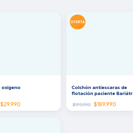
OFERTA
 oxígeno
Colchón antiescaras de
flotación paciente Bariátr
$
29.990
$
189.990
$
199.990