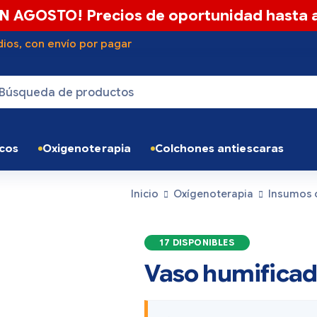
N AGOSTO! Precios de oportunidad hasta a
ios, con envío por pagar
icos
Oxigenoterapia
Colchones antiescaras
Inicio
Oxígenoterapia
Insumos 
17 DISPONIBLES
Vaso humificad