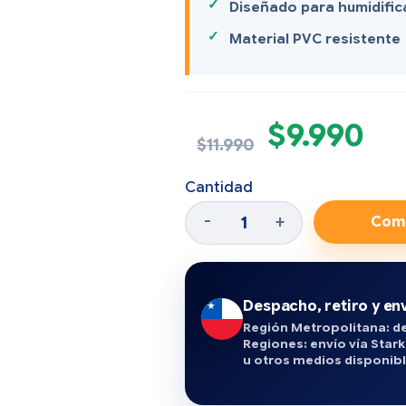
Diseñado para humidific
Material PVC resistente
$
9.990
$
11.990
Cantidad
Com
Despacho, retiro y env
Región Metropolitana: de
Regiones: envío vía Stark
u otros medios disponibl