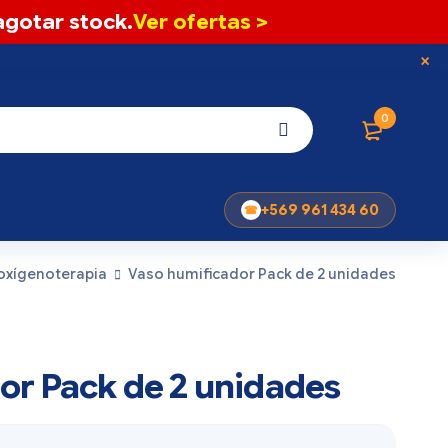
gotar stock.
Ver ofertas >
0
+569 961 434 60
oxígenoterapia
Vaso humificador Pack de 2 unidades
or Pack de 2 unidades