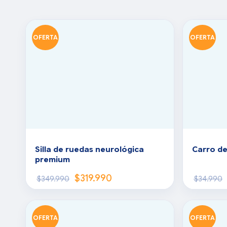
OFERTA
OFERTA
Silla de ruedas neurológica
Carro de
premium
$
319.990
$
349.990
$
34.990
OFERTA
OFERTA