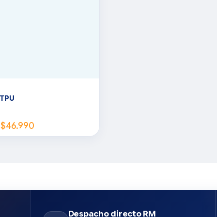
 TPU
$
46.990
Despacho directo RM