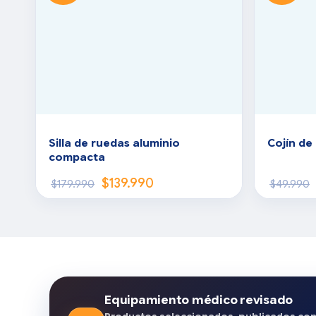
Silla de ruedas aluminio
Cojín de
compacta
$
139.990
$
179.990
$
49.990
Equipamiento médico revisado