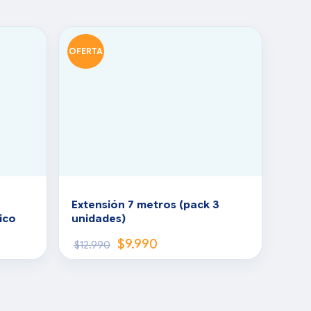
OFERTA
Extensión 7 metros (pack 3
ico
unidades)
$
9.990
$
12.990