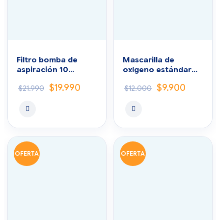
Filtro bomba de
Mascarilla de
aspiración 10
oxígeno estándar
unidades
adulto (pack 4
$
19.990
$
9.900
$
21.990
$
12.000
unidades)
OFERTA
OFERTA