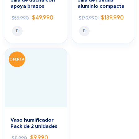
apoya brazos
aluminio compacta
$
49.990
$
139.990
$
55.990
$
179.990
OFERTA
Vaso humificador
Pack de 2 unidades
$
9.990
$
11.990