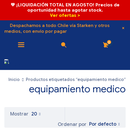
💚 ¡LIQUIDACIÓN TOTAL EN AGOSTO! Precios de
oportunidad hasta agotar stock.
Ver ofertas >
Despachamos a todo Chile vía Starken y otros
medios, con envío por pagar
0
Inicio
Productos etiquetados “equipamiento medico”
equipamiento medico
Mostrar
20
Por defecto
Ordenar por