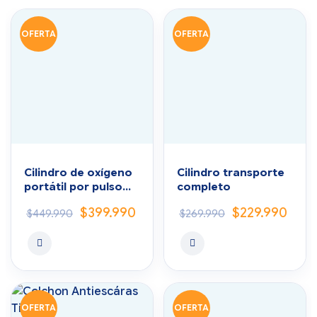
OFERTA
OFERTA
Cilindro de oxígeno
Cilindro transporte
portátil por pulso
completo
con mochila
$
399.990
$
229.990
$
449.990
$
269.990
OFERTA
OFERTA