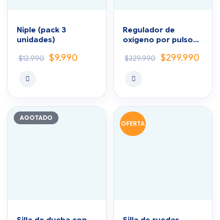
Niple (pack 3
Regulador de
unidades)
oxígeno por pulso
para cilindro portátil
$
9.990
$
299.990
$
12.990
$
329.990
Easy Pulse
AGOTADO
OFERTA
Silla de ducha con
Silla de ruedas