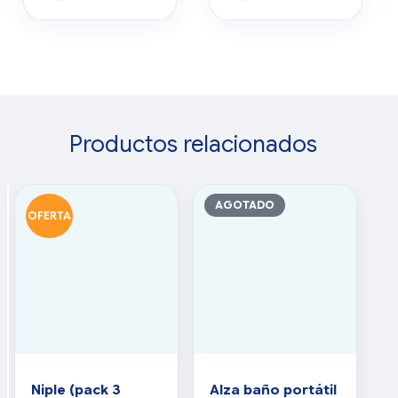
Productos relacionados
AGOTADO
OFERTA
O
Niple (pack 3
Alza baño portátil
C