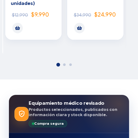
unidades)
t
c
$
9.990
$
24.990
$
12.990
$
34.990
Equipamiento médico revisado
Productos seleccionados, publicados con
información clara y stock disponible.
Compra segura