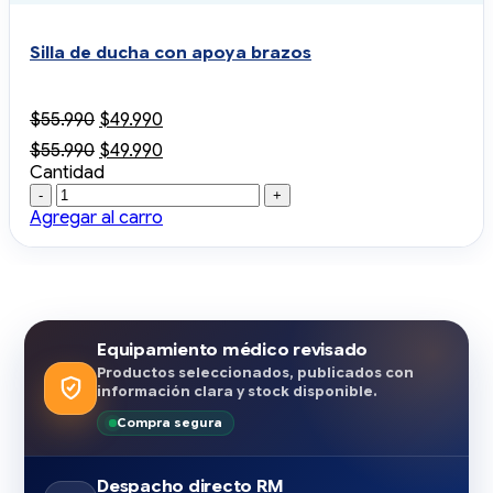
Silla de ducha con apoya brazos
El
El
$
55.990
$
49.990
precio
precio
El
El
$
55.990
$
49.990
original
actual
precio
precio
Cantidad
era:
es:
Cantidad
original
actual
$55.990.
$49.990.
era:
es:
Agregar al carro
$55.990.
$49.990.
Equipamiento médico revisado
Productos seleccionados, publicados con
información clara y stock disponible.
Compra segura
Despacho directo RM