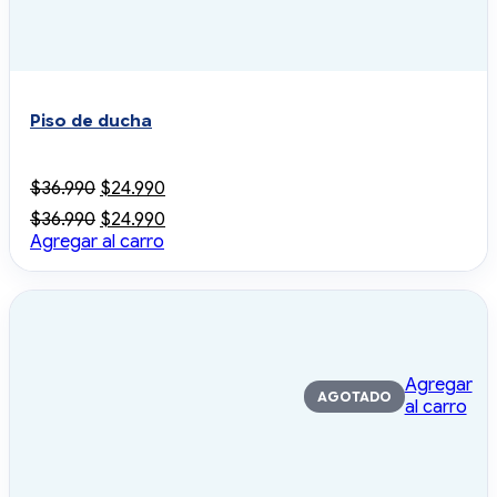
Piso de ducha
El
El
$
36.990
$
24.990
precio
precio
El
El
$
36.990
$
24.990
original
actual
precio
precio
Agregar al carro
era:
es:
original
actual
$36.990.
$24.990.
era:
es:
$36.990.
$24.990.
Agregar
AGOTADO
al carro