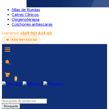
Sillas de Ruedas
Catres Clínicos
Oxigenoterapia
Colchones antiescaras
Llámenos
+569 961 434 60
+569 961 434 60
0