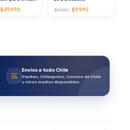
ación
$
49.990
$
9.990
$
11.990
Envíos a todo Chile
Starken, Chilexpress, Correos de Chile
u otros medios disponibles.