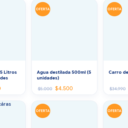
OFERTA
OFERTA
5 Litros
Agua destilada 500ml (5
Carro d
ades
unidades)
0
$
4.500
$
5.000
$
34.990
OFERTA
OFERTA