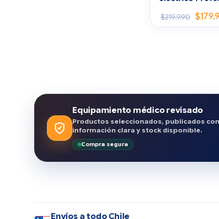
$
179.
$
219.990
Equipamiento médico revisado
Productos seleccionados, publicados co
información clara y stock disponible.
Compra segura
Envíos a todo Chile