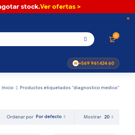
gotar stock.
Ver ofertas >
0
+569 961 434 60
Inicio
Productos etiquetados “diagnostico medico”
Por defecto
Mostrar
20
Ordenar por