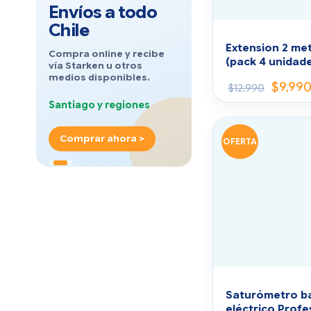
Envíos a todo
Chile
Extension 2 me
Compra online y recibe
(pack 4 unidad
vía Starken u otros
medios disponibles.
$
9.99
$
12.990
Santiago y regiones
Comprar ahora >
OFERTA
Saturómetro ba
eléctrico Profe