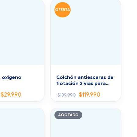
OFERTA
e oxígeno
Colchón antiescaras de
flotación 2 vías para
postrados
$
29.990
$
119.990
$
139.990
AGOTADO