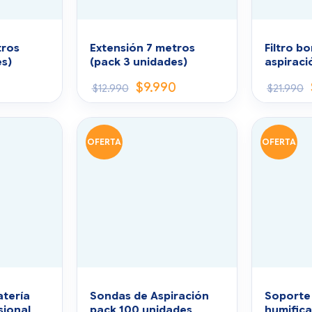
tros
Extensión 7 metros
Filtro b
es)
(pack 3 unidades)
aspiraci
0
$
9.990
$
12.990
$
21.990
OFERTA
OFERTA
tería
Sondas de Aspiración
Soporte
sional
pack 100 unidades
humifica