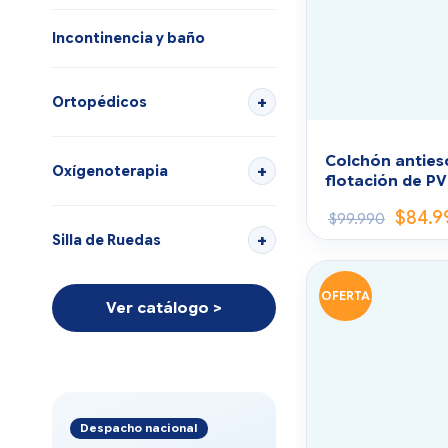
Incontinencia y baño
Ortopédicos
Colchón anties
Oxígenoterapia
flotación de P
$
84.9
$
99.990
Silla de Ruedas
OFERTA
Ver catálogo >
Despacho nacional