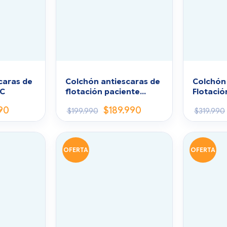
caras de
Colchón antiescaras de
Colchón 
VC
flotación paciente
Flotació
Bariátrico
Roho)
90
$
189.990
$
199.990
$
319.990
OFERTA
OFERTA