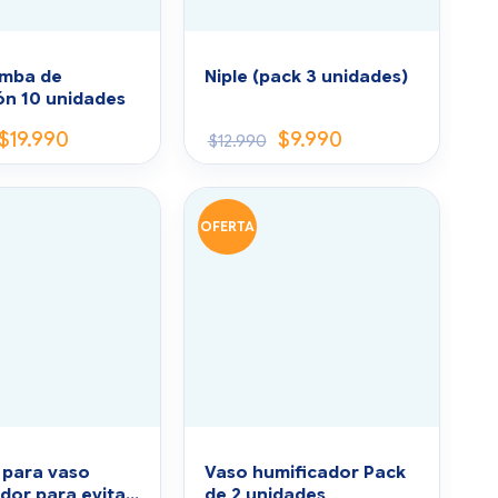
omba de
Niple (pack 3 unidades)
ón 10 unidades
$
19.990
$
9.990
$
12.990
OFERTA
 para vaso
Vaso humificador Pack
dor para evitar
de 2 unidades