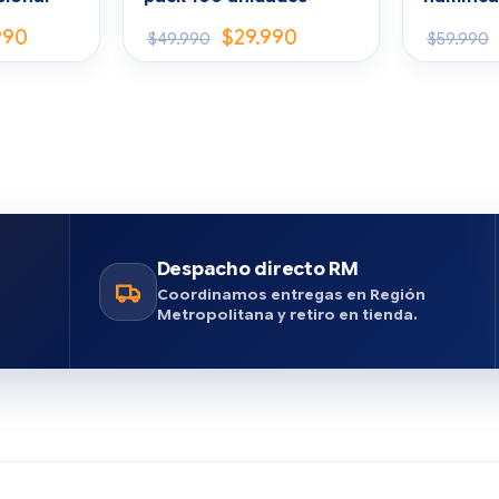
condens
990
$
29.990
$
49.990
$
59.990
Despacho directo RM
n
Coordinamos entregas en Región
Metropolitana y retiro en tienda.