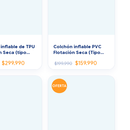
inflable de TPU
Colchón inflable PVC
n Seca (tipo
Flotación Seca (Tipo
Roho)
$
299.990
$
159.990
$
199.990
OFERTA