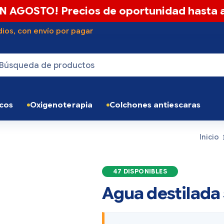
N AGOSTO! Precios de oportunidad hasta a
ios, con envío por pagar
icos
Oxigenoterapia
Colchones antiescaras
Inicio
47 DISPONIBLES
Agua destilada