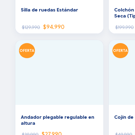
Silla de ruedas Estándar
Colchón 
Seca (Ti
$
94.990
$
129.990
$
199.990
OFERTA
OFERTA
Andador plegable regulable en
Cojín de
altura
$
27.990
$
39.990
$
49.990