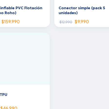
inflable PVC Flotación
Conector simple (pack 5
po Roho)
unidades)
$
159.990
$
9.990
$
12.990
 TPU
$
46.990