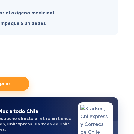
ar el oxigeno medicinal
Empaque 5 unidades
prar
íos a todo Chile
spacho directo o retiro en tienda.
en, Chilexpress, Correos de Chile
es.