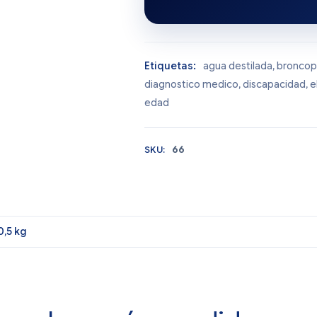
Etiquetas:
agua destilada
,
broncop
diagnostico medico
,
discapacidad
,
e
edad
SKU:
66
0,5 kg