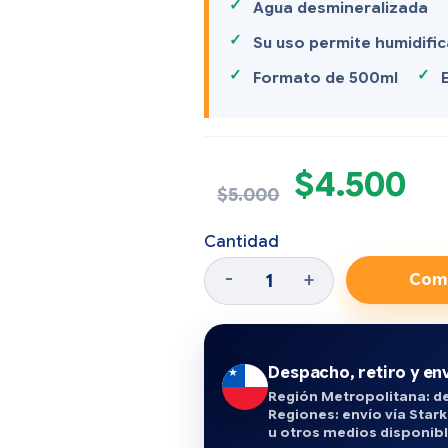
Agua desmineralizada
Su uso permite humidific
Formato de 500ml
$
4.500
$
5.000
Cantidad
Com
Despacho, retiro y env
Región Metropolitana: de
Regiones: envío vía Stark
u otros medios disponibl