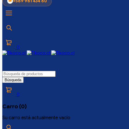
+569 961 434 60
0
0
Carro (0)
Su carro está actualmente vacío