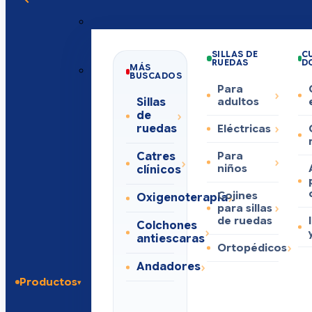
SILLAS DE
C
RUEDAS
D
MÁS
BUSCADOS
Para
Sillas
adultos
de
ruedas
Eléctricas
Catres
Para
niños
clínicos
Cojines
Oxigenoterapia
para sillas
de ruedas
Colchones
antiescaras
Ortopédicos
Andadores
Productos