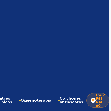
+569
atres
Colchones
961
Oxigenoterapia
línicos
antiescaras
434
60