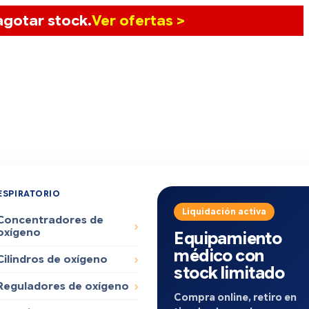
gotar stock.
Ver ofertas >
ESPIRATORIO
Liquidación activa
Concentradores de
oxígeno
Equipamiento
médico con
Cilindros de oxígeno
stock limitado
Reguladores de oxígeno
Compra online, retiro en