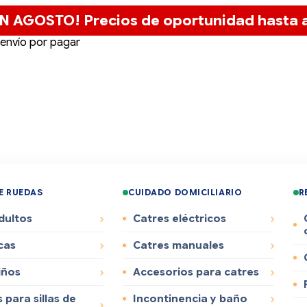
N AGOSTO! Precios de oportunidad hasta a
 envío por pagar
DE RUEDAS
CUIDADO DOMICILIARIO
R
dultos
Catres eléctricos
cas
Catres manuales
iños
Accesorios para catres
 para sillas de
Incontinencia y baño