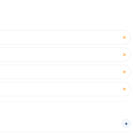
>
>
>
>