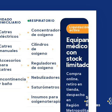
UIDADO
RESPIRATORIO
OMICILIARIO
Liquidación
Concentradores
activa
Catres
de oxígeno
eléctricos
Equipamiento
Cilindros
médico
Catres
de
manuales
con
oxígeno
stock
Accesorios
Reguladores
limitado
para
de oxígeno
catres
Compra
Nebulizadores
online,
Incontinencia
y baño
retiro en
Saturómetros
tienda,
despacho
Insumos para
Sillas
C
en
de
oxigenoterapia
C
Ruedas
Región
Metropolitana