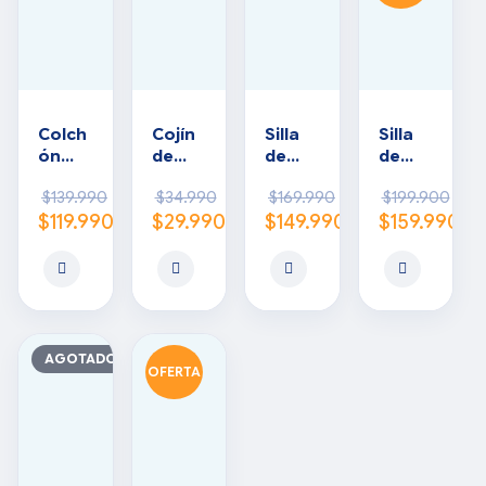
Colch
Cojín
Silla
Silla
ón
de
de
de
anties
PVC
rueda
Rueda
$
139.990
$
34.990
$
169.990
$
199.900
caras
s
s
$
119.990
$
29.990
$
149.990
$
159.990
de
traum
Bariát
flotac
atoló
rica
ión 2
gica
Plega
vías
ble
para
(Sopo
postr
rta
ados
hasta
AGOTADO
OFERTA
140
kg)