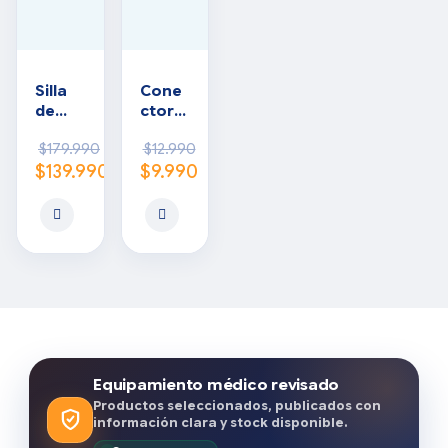
Silla
Cone
de
ctor
rueda
simple
$
179.990
$
12.990
s
(pack
$
139.990
$
9.990
esmal
5
tada
unida
des)
Equipamiento médico revisado
Productos seleccionados, publicados con
información clara y stock disponible.