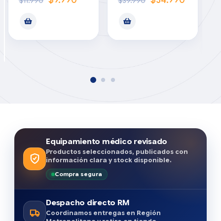
$
9.990
$
34.990
$
11.990
$
39.990
motor
Equipamiento médico revisado
Productos seleccionados, publicados con
información clara y stock disponible.
Compra segura
Despacho directo RM
Coordinamos entregas en Región