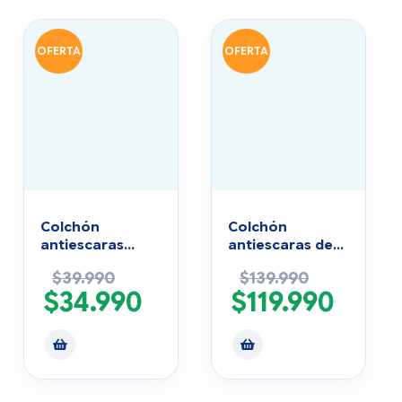
OFERTA
OFERTA
Colchón
Colchón
antiescaras
antiescaras de
estándar con
flotación 2 vías
$
39.990
$
139.990
motor
para postrados
$
34.990
$
119.990