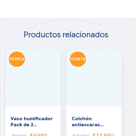
Productos relacionados
OFERTA
OFERTA
O
Vaso humificador
Colchón
M
Pack de 2
antiescaras
c
unidades
estándar con