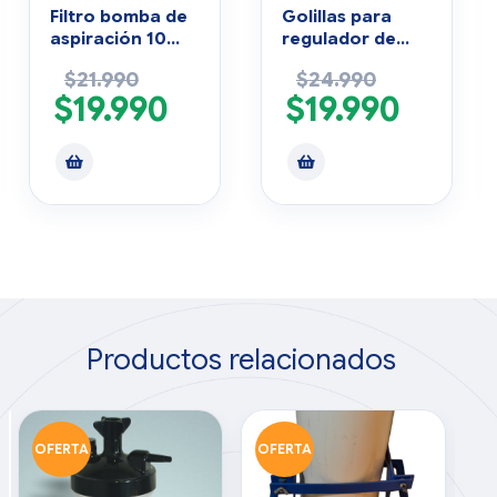
Filtro bomba de
Golillas para
aspiración 10
regulador de
unidades
oxígeno de
$
21.990
$
24.990
metal pack 10
$
19.990
$
19.990
unidades
Productos relacionados
OFERTA
OFERTA