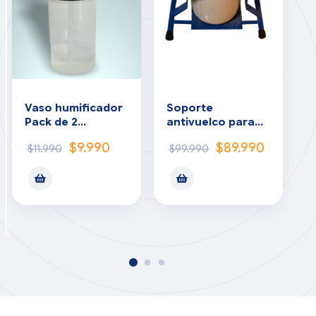
Vaso humificador
Soporte
C
Pack de 2
antivuelco para
o
unidades
cilindro de 10m
$
9.990
$
89.990
$
11.990
$
99.990
Usada