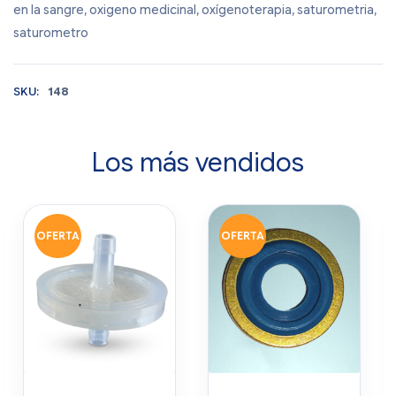
en la sangre
,
oxigeno medicinal
,
oxígenoterapia
,
saturometria
,
saturometro
SKU:
148
Los más vendidos
OFERTA
OFERTA