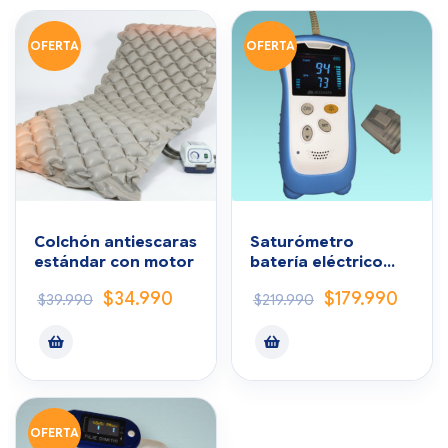
OFERTA
OFERTA
Colchón antiescaras
Saturómetro
estándar con motor
batería eléctrico
Profesional
$
34.990
$
179.990
$
39.990
$
219.990
OFERTA