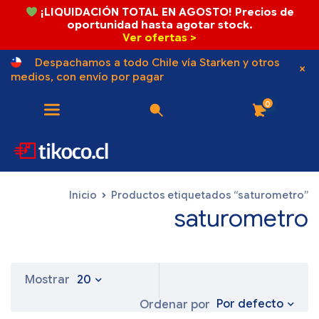
¡LIQUIDACIÓN TOTAL EN AGOSTO! Precios de
oportunidad hasta agotar stock.
Ver ofertas >
Despachamos a todo Chile vía Starken y otros
medios, con envío por pagar
0
Inicio
Productos etiquetados “saturometro”
saturometro
Mostrar
20
Por defecto
Ordenar por