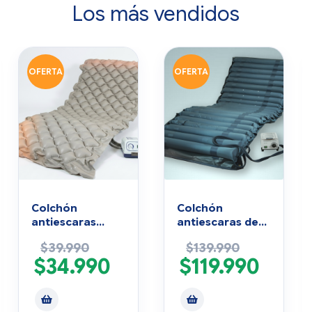
Los más vendidos
OFERTA
OFERTA
Colchón
Colchón
antiescaras
antiescaras de
estándar con
flotación 2 vías
$
39.990
$
139.990
motor
para postrados
$
34.990
$
119.990