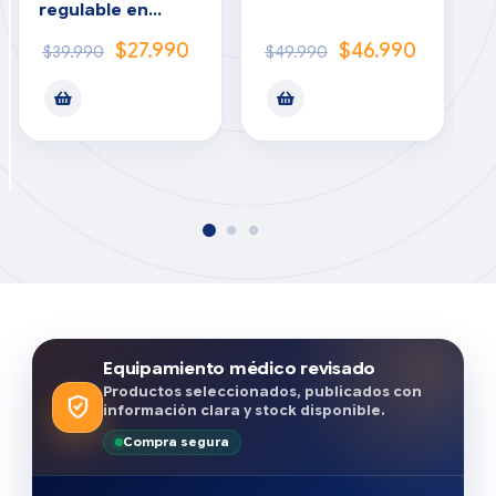
regulable en
(
altura
$
27.990
$
46.990
$
39.990
$
49.990
Equipamiento médico revisado
Productos seleccionados, publicados con
información clara y stock disponible.
Compra segura