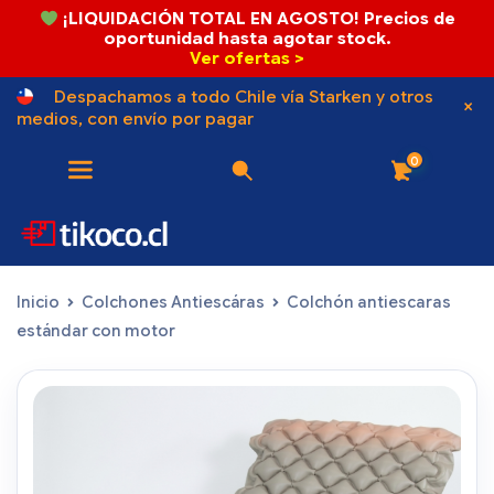
¡LIQUIDACIÓN TOTAL EN AGOSTO! Precios de
oportunidad hasta agotar stock.
Ver ofertas >
Despachamos a todo Chile vía Starken y otros
medios, con envío por pagar
0
Inicio
Colchones Antiescáras
Colchón antiescaras
estándar con motor