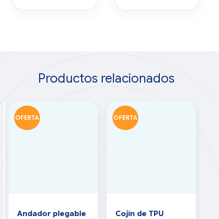
Productos relacionados
OFERTA
OFERTA
O
Andador plegable
Cojín de TPU
C