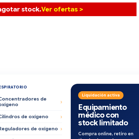
gotar stock.
Ver ofertas >
ESPIRATORIO
Liquidación activa
Concentradores de
oxígeno
Equipamiento
médico con
Cilindros de oxígeno
stock limitado
Reguladores de oxígeno
Compra online, retiro en