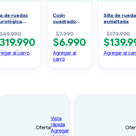
la de ruedas
Cojín
Silla de rued
urológica
cuadrado
esmaltada
emium
inflable de
349.990
$
7.990
$
179.990
PVC (Nylon)
319.990
$
6.990
$
139.9
El
El
El
El
cio
precio
precio
precio
precio
ginal
actual
original
actual
original
egar al carro
Agregar al
Agregar al car
:
es:
era:
es:
era:
carro
9.990.
$319.990.
$7.990.
$6.990.
$179.990.
Vista
rápida
Oferta
Ofer
Agregar