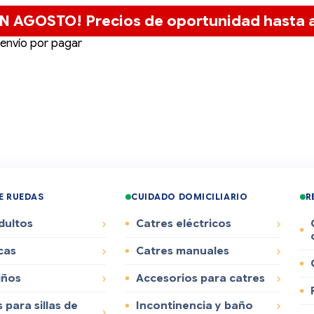
N AGOSTO! Precios de oportunidad hasta a
 envío por pagar
DE RUEDAS
CUIDADO DOMICILIARIO
R
dultos
Catres eléctricos
cas
Catres manuales
iños
Accesorios para catres
 para sillas de
Incontinencia y baño