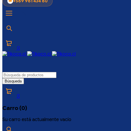
+569 961 434 60
0
0
Carro (0)
Su carro está actualmente vacío