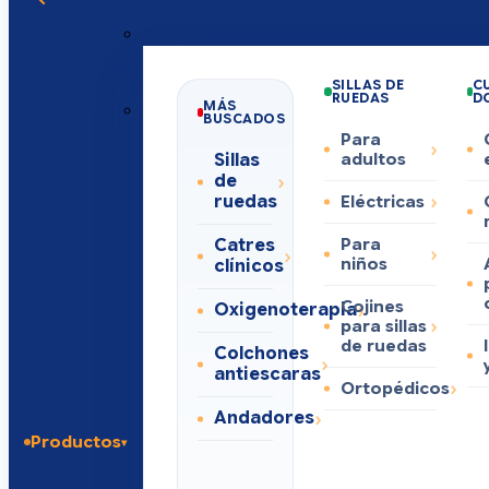
SILLAS DE
C
RUEDAS
D
MÁS
BUSCADOS
Para
Sillas
adultos
de
ruedas
Eléctricas
Catres
Para
niños
clínicos
Cojines
Oxigenoterapia
para sillas
de ruedas
Colchones
antiescaras
Ortopédicos
Andadores
Productos