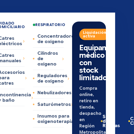
UIDADO
RESPIRATORIO
OMICILIARIO
Liquidación
Concentradores
activa
Catres
de oxígeno
eléctricos
Equipamiento
Cilindros
médico
Catres
de
manuales
con
oxígeno
stock
Accesorios
Reguladores
limitado
para
de oxígeno
catres
Compra
Nebulizadores
online,
Incontinencia
y baño
retiro en
Saturómetros
tienda,
despacho
Insumos para
Sillas
C
en
de
oxigenoterapia
C
Ruedas
Región
Metropolitana