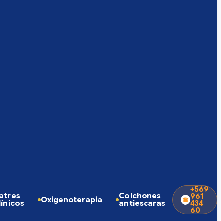
+569
atres
Colchones
961
Oxigenoterapia
línicos
antiescaras
434
60