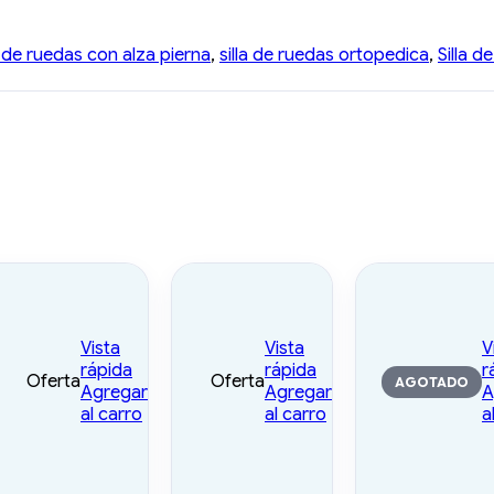
a de ruedas con alza pierna
,
silla de ruedas ortopedica
,
Silla d
Vista
Vista
V
rápida
rápida
r
Oferta
Oferta
AGOTADO
Agregar
Agregar
A
al carro
al carro
a