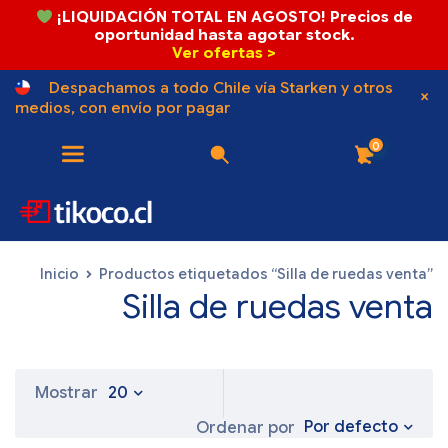
¡LIQUIDACIÓN TOTAL EN AGOSTO! Precios de
oportunidad hasta agotar stock.
Ver ofertas >
Despachamos a todo Chile vía Starken y otros
medios, con envío por pagar
0
Inicio
Productos etiquetados “Silla de ruedas venta”
Silla de ruedas venta
Mostrar
20
Por defecto
Ordenar por