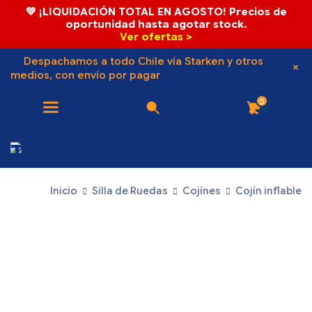
💚 ¡LIQUIDACIÓN TOTAL EN AGOSTO! Precios de
oportunidad hasta agotar stock.
Ver ofertas >
Despachamos a todo Chile vía Starken y otros
medios, con envío por pagar
0
Inicio
Silla de Ruedas
Cojínes
Cojín inflable