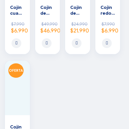
Cojín
Cojín
Cojín
Cojín
cuadr
de
de
redon
ado
TPU
rotaci
do
$
7.990
$
49.990
$
24.990
$
7.990
inflabl
ón
inflabl
$
6.990
$
46.990
$
21.990
$
6.990
e de
para
e de
PVC
pacie
PVC
(Nylo
nte
(Nylo
n)
n)
OFERTA
Cojín