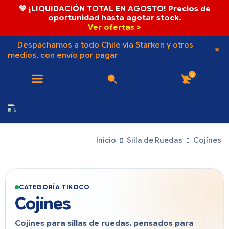
💚 ¡LIQUIDACIÓN TOTAL EN AGOSTO! Precios de
oportunidad hasta agotar stock.
Ver ofertas >
Despachamos a todo Chile vía Starken y otros
medios, con envío por pagar
0
Inicio
Silla de Ruedas
Cojínes
CATEGORÍA TIKOCO
Cojínes
Cojines para sillas de ruedas, pensados para