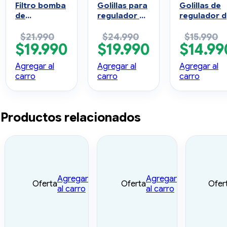
Filtro bomba
Golillas para
Golillas de
de
regulador de
regulador 
aspiración
oxígeno de
oxígeno de
$
21.990
$
24.990
$
15.990
10 unidades
metal pack
goma Pack
$
19.990
$
19.990
$
14.99
10 unidades
10 unidades
El
El
El
El
El
precio
precio
precio
precio
precio
Agregar al
Agregar al
Agregar al
original
actual
original
actual
original
carro
carro
carro
era:
es:
era:
es:
era:
$21.990.
$19.990.
$24.990.
$19.990.
$15.990.
Productos relacionados
Agregar
Agregar
Oferta
Oferta
Ofer
al carro
al carro