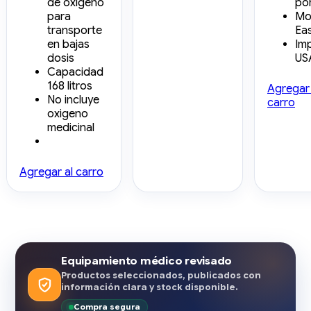
de oxigeno
po
para
Mo
transporte
Ea
en bajas
Im
dosis
US
Capacidad
168 litros
Agregar 
No incluye
carro
oxigeno
medicinal
Agregar al carro
Equipamiento médico revisado
Productos seleccionados, publicados con
información clara y stock disponible.
Compra segura