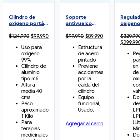
Cilindro de
Soporte
Regulad
oxígeno portátil
antivuelco
oxígeno
solo (M6)
para cilindro
pulso p
El
El
El
El
$
124.990
$
99.990
$
99.990
$
89.990
$
329.99
pequeño
de 10m Usada
cilindro
precio
precio
precio
precio
El
$
299.99
portátil
Uso para
Estructura
original
actual
original
actual
precio
Pulse
oxigeno
de acero
Re
era:
es:
era:
es:
original
99%
pintado
pa
$124.990.
$99.990.
$99.990.
$89.990.
era:
Cilindro de
Previene
en 
$329.990
aluminio
accidentes
de
tipo m6
por la
ox
Altura
caída del
co
media 40
cilindro
vál
cms
Equipo
Dos
Peso
funcional,
de
aproximado
Usado.
LP
1 Kilo
LP
Para
(Li
Agregar al carro
terapias
Mi
medicinales
Dos