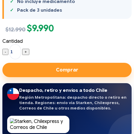
No incluye medicamento
Pack de 3 unidades
$
9.990
El
El
$
12.990
precio
precio
original
actual
Cantidad
era:
es:
Kit
$12.990.
$9.990.
de
Nebulizar
Adulto
Comprar
(pack
3
unidades)
quantity
Despacho, retiro y envíos a todo Chile
Región Metropolitana: despacho directo o retiro en
tienda. Regiones: envío vía Starken, Chilexpress,
Correos de Chile u otros medios disponibles.