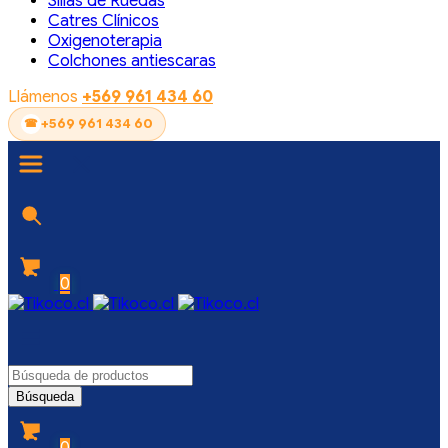
Sillas de Ruedas
Catres Clínicos
Oxigenoterapia
Colchones antiescaras
Llámenos
+569 961 434 60
+569 961 434 60
0
0