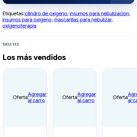
Etiquetas:
cilindro de oxigeno
,
insumos para nebulizacion
,
insumos para oxigeno
,
mascarillas para nebulizar
,
oxígenoterapia
SKU:
132
Los más vendidos
Agregar
Agregar
Agr
Oferta
Oferta
Oferta
al carro
al carro
al c