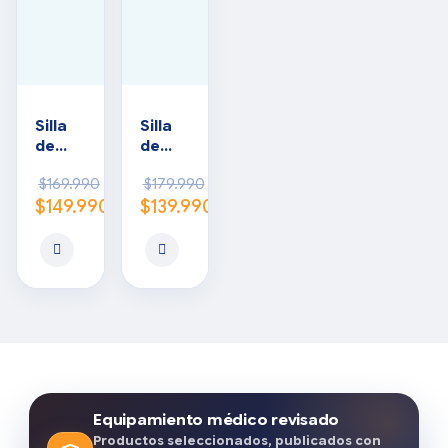
Silla
Silla
de
de
rueda
rueda
$
169.990
$
179.990
s
s
$
149.990
$
139.990
traum
esmal
atoló
tada
gica
Equipamiento médico revisado
Productos seleccionados, publicados con