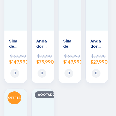
Silla
Anda
Silla
Anda
de
dor
de
dor
rueda
con
rueda
plega
$
169.990
$
99.990
$
169.990
$
39.990
s para
asient
s
ble
$
149.990
$
79.990
$
149.990
$
27.990
niños
o
traum
regul
atoló
able
gica
en
para
altura
niño
AGOTADO
OFERTA