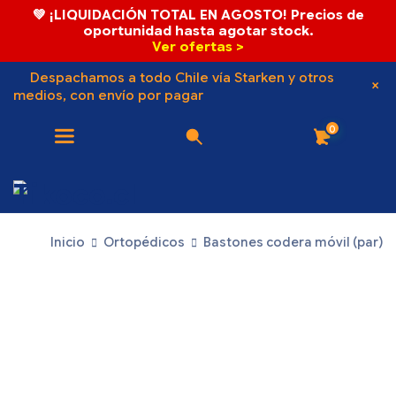
💚 ¡LIQUIDACIÓN TOTAL EN AGOSTO! Precios de
oportunidad hasta agotar stock.
Ver ofertas >
Despachamos a todo Chile vía Starken y otros
medios, con envío por pagar
0
Inicio
Ortopédicos
Bastones codera móvil (par)