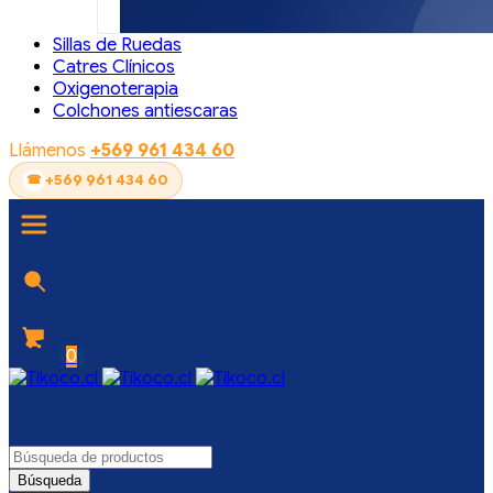
Sillas de Ruedas
Catres Clínicos
Oxigenoterapia
Colchones antiescaras
Llámenos
+569 961 434 60
+569 961 434 60
0