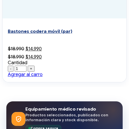
Bastones codera móvil (par)
El
El
$
18.990
$
14.990
precio
precio
El
El
$
18.990
$
14.990
original
actual
precio
precio
Cantidad
era:
es:
Cantidad
original
actual
$18.990.
$14.990.
era:
es:
Agregar al carro
$18.990.
$14.990.
Equipamiento médico revisado
Productos seleccionados, publicados con
información clara y stock disponible.
Compra segura