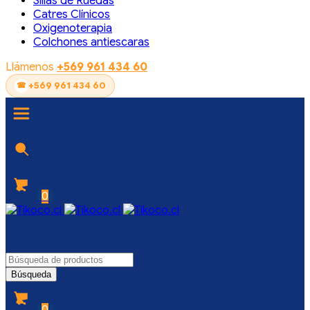
Sillas de Ruedas
Catres Clínicos
Oxigenoterapia
Colchones antiescaras
Llámenos
+569 961 434 60
+569 961 434 60
0
0