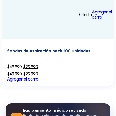
Agregar al
Oferta
carro
Sondas de Aspiración pack 100 unidades
El
El
$
49.990
$
29.990
precio
precio
El
El
$
49.990
$
29.990
original
actual
precio
precio
Agregar al carro
era:
es:
original
actual
$49.990.
$29.990.
era:
es:
$49.990.
$29.990.
Equipamiento médico revisado
Productos seleccionados, publicados con