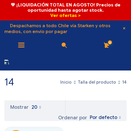
💚 ¡LIQUIDACIÓN TOTAL EN AGOSTO! Precios de
oportunidad hasta agotar stock.
Ver ofertas >
Despachamos a todo Chile vía Starken y otros
medios, con envío por pagar
0
14
Inicio
Talla del producto
14
Mostrar
20
Por defecto
Ordenar por