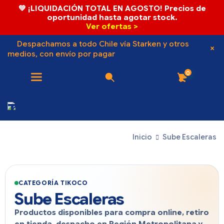
💚 ¡LIQUIDACIÓN TOTAL EN AGOSTO! Precios de
oportunidad hasta agotar stock.
Ver ofertas >
Despachamos a todo Chile vía Starken y otros
medios, con envío por pagar
0
Inicio
Sube Escaleras
CATEGORÍA TIKOCO
Sube Escaleras
Productos disponibles para compra online, retiro