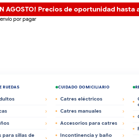
N AGOSTO! Precios de oportunidad hasta a
 envío por pagar
DE RUEDAS
CUIDADO DOMICILIARIO
R
dultos
Catres eléctricos
cas
Catres manuales
iños
Accesorios para catres
 para sillas de
Incontinencia y baño