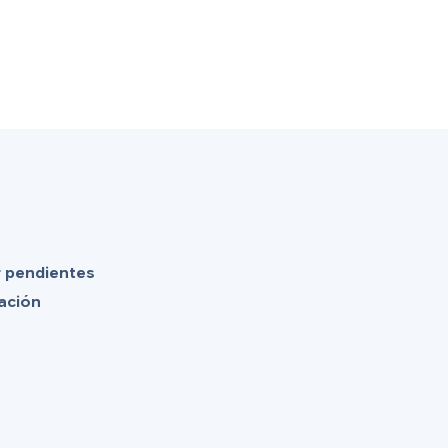
r pendientes
dación