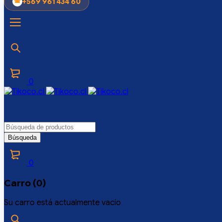
+569 961 434 60
0
0
Carro (0)
Su carro está actualmente vacío