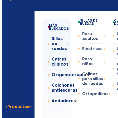
SILLAS DE
C
RUEDAS
D
MÁS
BUSCADOS
Para
Sillas
adultos
de
ruedas
Eléctricas
Catres
Para
niños
clínicos
Cojines
Oxigenoterapia
para sillas
de ruedas
Colchones
antiescaras
Ortopédicos
Andadores
Productos