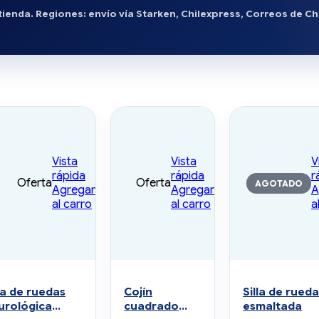
ienda. Regiones: envío vía Starken, Chilexpress, Correos de Ch
Vista
Vista
V
rápida
rápida
r
Oferta
Oferta
AGOTADO
Agregar
Agregar
A
al carro
al carro
a
la de ruedas
Cojín
Silla de rued
urológica
cuadrado
esmaltada