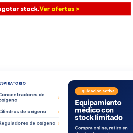
gotar stock.
Ver ofertas >
ESPIRATORIO
Liquidación activa
Concentradores de
oxígeno
Equipamiento
médico con
Cilindros de oxígeno
stock limitado
Reguladores de oxígeno
Compra online, retiro en