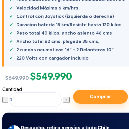
Velocidad Máxima 6 km/hrs.
Control con Joystick (izquierda o derecha)
Duración batería 15 km/Resiste hasta 120 kilos
Peso total 40 kilos, ancho asiento 46 cms
Ancho total 62 cms, plegada 38 cms,
2 ruedas neumaticas 16″ + 2 Delanteras 10″
220 Volts con cargador incluido
$
549.990
El
El
$
649.990
precio
precio
original
actual
Cantidad
era:
es:
Silla
Comprar
$649.990.
$549.990.
de
Ruedas
Eléctrica
quantity
Despacho, retiro y envíos a todo Chile