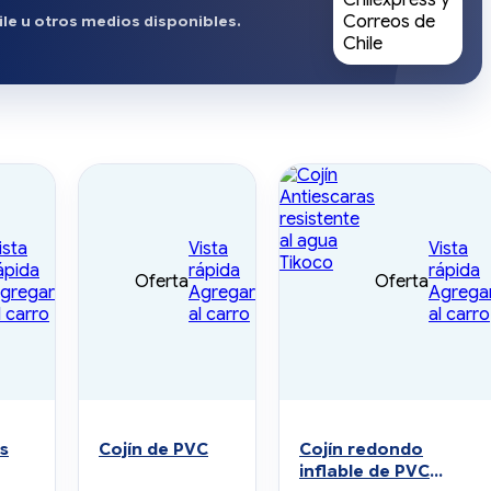
ile u otros medios disponibles.
ista
Vista
Vista
ápida
rápida
rápida
Oferta
Oferta
gregar
Agregar
Agrega
l carro
al carro
al carro
as
Cojín de PVC
Cojín redondo
inflable de PVC