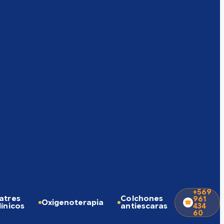
+569
atres
Colchones
961
Oxigenoterapia
línicos
antiescaras
434
60