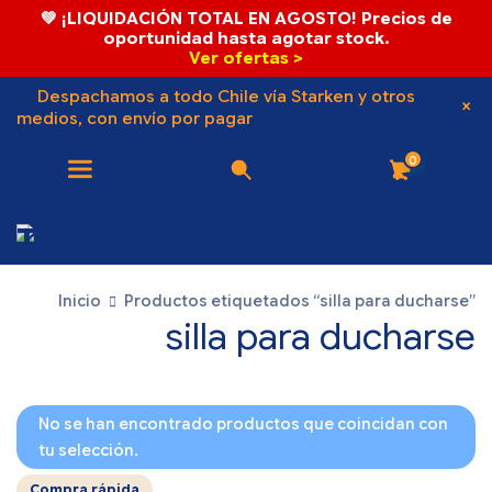
💚 ¡LIQUIDACIÓN TOTAL EN AGOSTO! Precios de
oportunidad hasta agotar stock.
Ver ofertas >
Despachamos a todo Chile vía Starken y otros
medios, con envío por pagar
0
Inicio
Productos etiquetados “silla para ducharse”
silla para ducharse
No se han encontrado productos que coincidan con
tu selección.
Compra rápida