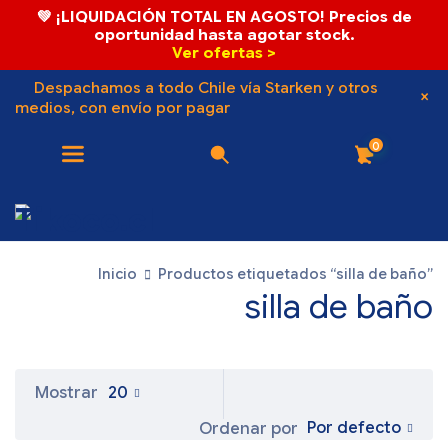
💚 ¡LIQUIDACIÓN TOTAL EN AGOSTO! Precios de
oportunidad hasta agotar stock.
Ver ofertas >
Despachamos a todo Chile vía Starken y otros
medios, con envío por pagar
0
Inicio
Productos etiquetados “silla de baño”
silla de baño
Mostrar
20
Por defecto
Ordenar por