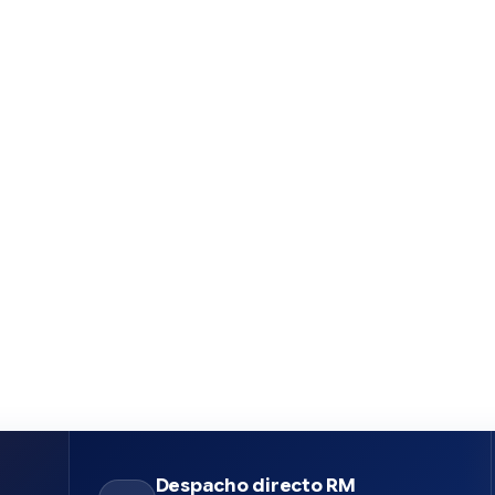
Despacho directo RM
n