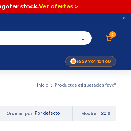
gotar stock.
Ver ofertas >
0
+569 961 434 60
Inicio
Productos etiquetados “pvc”
Por defecto
Mostrar
20
Ordenar por