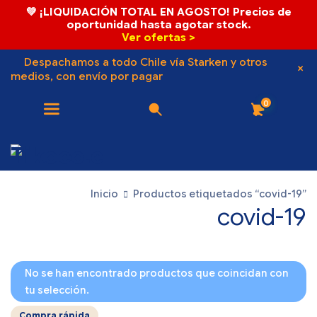
💚 ¡LIQUIDACIÓN TOTAL EN AGOSTO! Precios de
oportunidad hasta agotar stock.
Ver ofertas >
Despachamos a todo Chile vía Starken y otros
medios, con envío por pagar
0
Inicio
Productos etiquetados “covid-19”
covid-19
No se han encontrado productos que coincidan con
tu selección.
Compra rápida