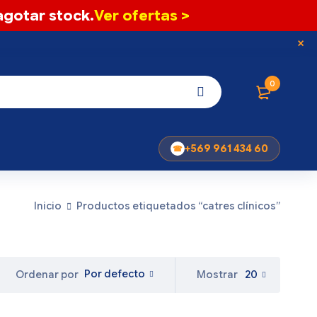
gotar stock.
Ver ofertas >
0
+569 961 434 60
Inicio
Productos etiquetados “catres clínicos”
Por defecto
Mostrar
20
Ordenar por