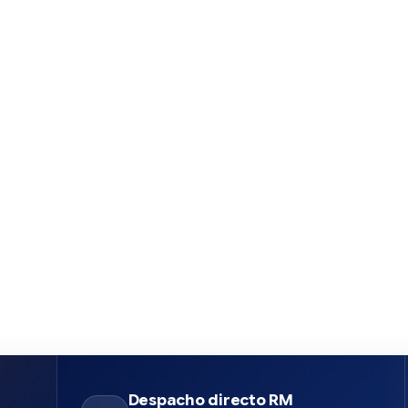
Despacho directo RM
n