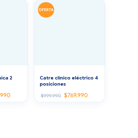
OFERTA
ica 2
Catre clínico eléctrico 4
posiciones
.990
$
769.990
$
999.990