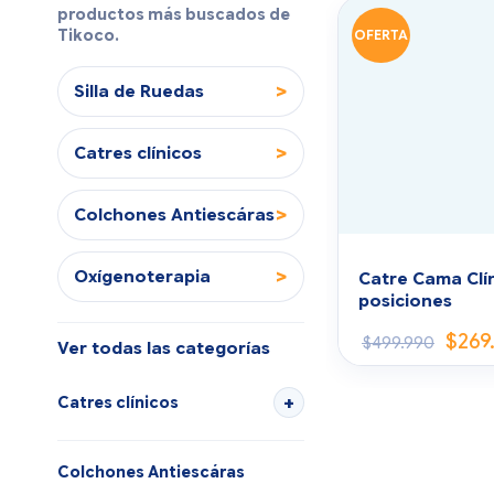
productos más buscados de
Tikoco.
OFERTA
>
Silla de Ruedas
>
Catres clínicos
>
Colchones Antiescáras
>
Oxígenoterapia
Catre Cama Clín
posiciones
$
269
$
499.990
Ver todas las categorías
Catres clínicos
Colchones Antiescáras