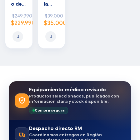
o de
la
oxíge
para
$
249.990
$
39.000
no
cilindr
$
229.990
$
35.000
10m
o
solo
portá
til
Equipamiento médico revisado
Productos seleccionados, publicados con
información clara y stock disponible.
Compra segura
Despacho directo RM
Coordinamos entregas en Región