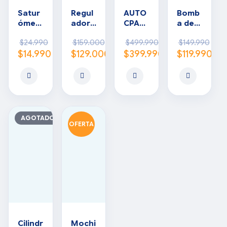
Satur
Regul
AUTO
Bomb
ómetr
ador
CPAP
a de
o
de
R100
aspira
$
24.990
$
159.000
$
499.990
$
149.990
dedo
oxíge
CON
ción
$
14.990
$
129.000
$
399.990
$
119.990
adult
no
ACCE
o
están
SORI
garan
dar
OS
tizad
o
AGOTADO
OFERTA
Cilindr
Mochi