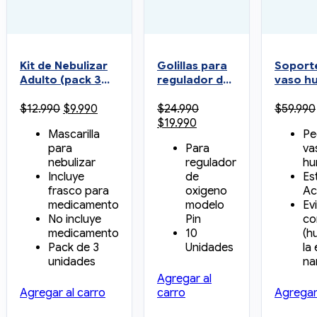
Kit de Nebulizar
Golillas para
Soport
Adulto (pack 3
regulador de
vaso h
unidades)
oxígeno de
para ev
El
El
$
12.990
$
9.990
$
24.990
$
59.990
metal pack 10
conden
precio
precio
El
El
$
19.990
unidades
Mascarilla
Pe
original
actual
precio
precio
para
Para
va
era:
es:
original
actual
nebulizar
regulador
hu
$12.990.
$9.990.
era:
es:
Incluye
de
Es
$24.990.
$19.990.
frasco para
oxigeno
Ac
medicamento
modelo
Evi
No incluye
Pin
co
medicamento
10
(h
Pack de 3
Unidades
la
unidades
na
Agregar al
Agregar al carro
carro
Agregar