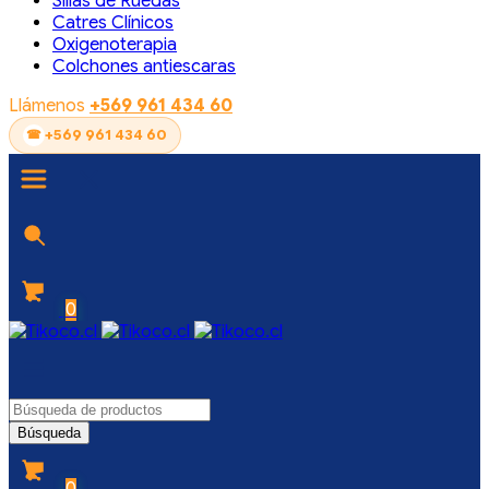
Sillas de Ruedas
Catres Clínicos
Oxigenoterapia
Colchones antiescaras
Llámenos
+569 961 434 60
+569 961 434 60
0
0