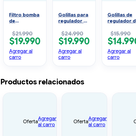
Filtro bomba
Golillas para
Golillas de
de
regulador de
regulador 
aspiración
oxígeno de
oxígeno de
$
21.990
$
24.990
$
15.990
10 unidades
metal pack
goma Pack
$
19.990
$
19.990
$
14.99
10 unidades
10 unidades
El
El
El
El
El
precio
precio
precio
precio
precio
Agregar al
Agregar al
Agregar al
original
actual
original
actual
original
carro
carro
carro
era:
es:
era:
es:
era:
$21.990.
$19.990.
$24.990.
$19.990.
$15.990.
Productos relacionados
Agregar
Agregar
Oferta
Oferta
al carro
al carro