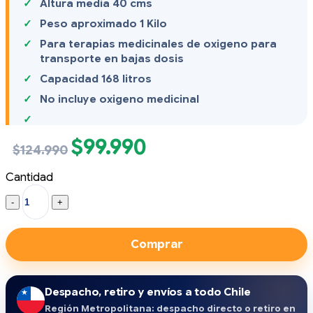
Altura media 40 cms
Peso aproximado 1 Kilo
Para terapias medicinales de oxigeno para
transporte en bajas dosis
Capacidad 168 litros
No incluye oxigeno medicinal
$
99.990
El
El
$
124.990
precio
precio
original
actual
Cantidad
era:
es:
Cilindro
$124.990.
$99.990.
de
oxígeno
portátil
Comprar
solo
(M6)
pequeño
quantity
Despacho, retiro y envíos a todo Chile
Región Metropolitana: despacho directo o retiro en