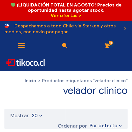
¡LIQUIDACIÓN TOTAL EN AGOSTO! Precios de
oportunidad hasta agotar stock.
Ver ofertas >
Despachamos a todo Chile vía Starken y otros
medios, con envío por pagar
0
Inicio
Productos etiquetados “velador clinico”
velador clinico
Mostrar
20
Por defecto
Ordenar por