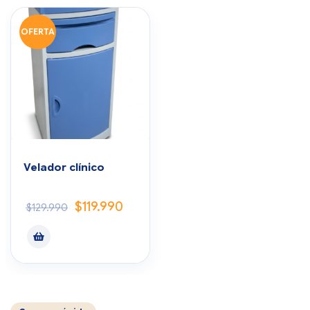
OFERTA
Velador clínico
$
119.990
$
129.990