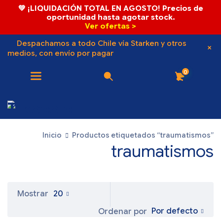
💚 ¡LIQUIDACIÓN TOTAL EN AGOSTO! Precios de
oportunidad hasta agotar stock.
Ver ofertas >
Despachamos a todo Chile vía Starken y otros
medios, con envío por pagar
0
Inicio
Productos etiquetados “traumatismos”
traumatismos
Mostrar
20
Por defecto
Ordenar por