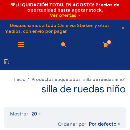
💚 ¡LIQUIDACIÓN TOTAL EN AGOSTO! Precios de
oportunidad hasta agotar stock.
Ver ofertas >
Despachamos a todo Chile vía Starken y otros
medios, con envío por pagar
0
Inicio
Productos etiquetados “silla de ruedas niño”
silla de ruedas niño
Mostrar
20
Por defecto
Ordenar por