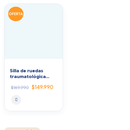
OFERTA
Silla de ruedas
traumatológica
para niño
$
149.990
$
169.990