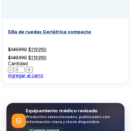
Silla de ruedas Geriátrica compacta
El
El
$
149.990
$
119.990
precio
precio
El
El
$
149.990
$
119.990
original
actual
precio
precio
Cantidad
era:
es:
Cantidad
original
actual
$149.990.
$119.990.
era:
es:
Agregar al carro
$149.990.
$119.990.
Equipamiento médico revisado
Productos seleccionados, publicados con
información clara y stock disponible.
Compra segura