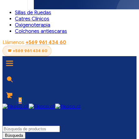
Sillas de Ruedas
Catres Clínicos
Oxigenoterapia
Colchones antiescaras
Llámenos
+569 961 434 60
+569 961 434 60
0