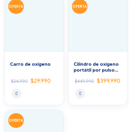
OFERTA
OFERTA
Carro de oxígeno
Cilindro de oxígeno
portátil por pulso
con mochila
$
29.990
$
399.990
$
34.990
$
449.990
OFERTA