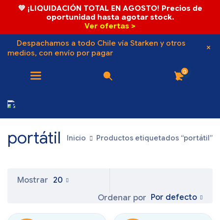
💚 ¡LIQUIDACIÓN TOTAL EN AGOSTO! Precios de
oportunidad hasta agotar stock.
Ver ofertas >
Despachamos a todo Chile vía Starken y otros
medios, con envío por pagar
0
portátil
Inicio
Productos etiquetados “portátil”
Mostrar
20
Por defecto
Ordenar por