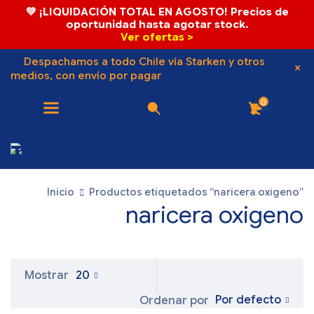
💚 ¡LIQUIDACIÓN TOTAL EN AGOSTO! Precios de
oportunidad hasta agotar stock.
Ver ofertas >
Despachamos a todo Chile vía Starken y otros
medios, con envío por pagar
0
Inicio
Productos etiquetados “naricera oxigeno”
naricera oxigeno
Mostrar
20
Por defecto
Ordenar por