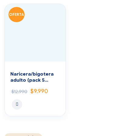
OFERTA
Naricera/bigotera
adulto (pack 5
unidades)
$
9.990
$
12.990