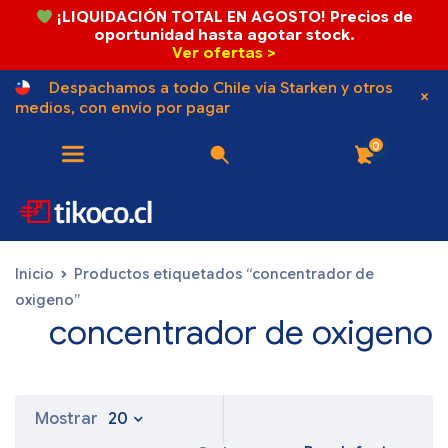
¡LIQUIDACIÓN TOTAL EN AGOSTO! Precios de
oportunidad hasta agotar stock.
Ver ofertas >
Despachamos a todo Chile vía Starken y otros
medios, con envío por pagar
0
Inicio
Productos etiquetados “concentrador de
oxigeno”
concentrador de oxigeno
Mostrar
20