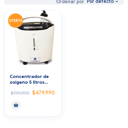
Por defecto
Ordenar por
OFERTA
Concentrador de
oxígeno 5 litros
Yuwell
$
479.990
$
799.990