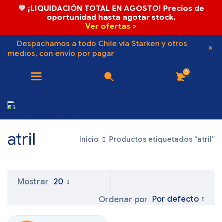
💚 ¡LIQUIDACIÓN TOTAL EN AGOSTO! Precios de
oportunidad hasta agotar stock.
Ver ofertas >
Despachamos a todo Chile vía Starken y otros
medios, con envío por pagar
0
atril
Inicio
Productos etiquetados “atril”
Mostrar
20
Por defecto
Ordenar por