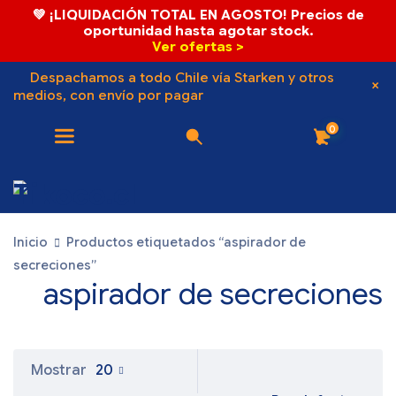
💚 ¡LIQUIDACIÓN TOTAL EN AGOSTO! Precios de
oportunidad hasta agotar stock.
Ver ofertas >
Despachamos a todo Chile vía Starken y otros
medios, con envío por pagar
0
Inicio
Productos etiquetados “aspirador de
secreciones”
aspirador de secreciones
Mostrar
20