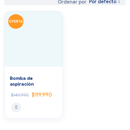
Por defecto
Ordenar por
OFERTA
Bomba de
aspiración
$
119.990
$
149.990