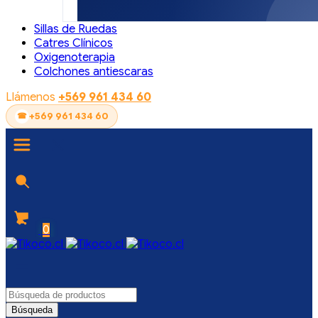
Sillas de Ruedas
Catres Clínicos
Oxigenoterapia
Colchones antiescaras
Llámenos
+569 961 434 60
+569 961 434 60
0