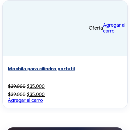
Agregar al
Oferta
carro
Mochila para cilindro portátil
El
El
$
39.000
$
35.000
precio
precio
El
El
$
39.000
$
35.000
original
actual
precio
precio
Agregar al carro
era:
es:
original
actual
$39.000.
$35.000.
era:
es:
$39.000.
$35.000.