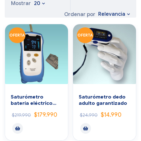
Mostrar
20
Relevancia
Ordenar por
OFERTA
OFERTA
Saturómetro
Saturómetro dedo
batería eléctrico
adulto garantizado
Profesional
$
179.990
$
14.990
$
219.990
$
24.990