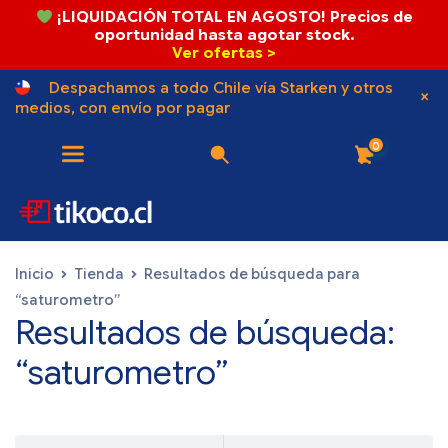
¡LIQUIDACIÓN TOTAL EN AGOSTO! Precios de
oportunidad hasta agotar stock.
Ver ofertas >
Despachamos a todo Chile vía Starken y otros
medios, con envío por pagar
0
Inicio
Tienda
Resultados de búsqueda para
“saturometro”
Resultados de búsqueda:
“saturometro”